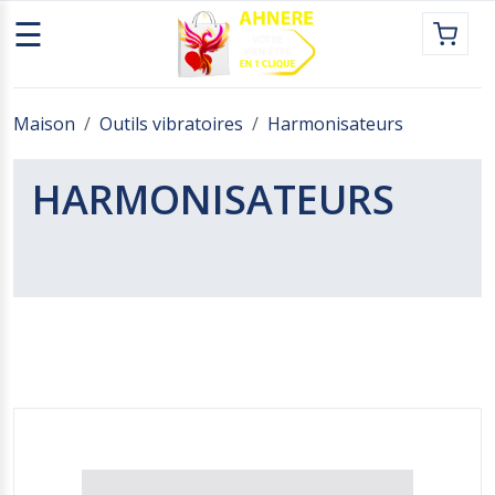
☰
Maison
Outils vibratoires
Harmonisateurs
MENU
HARMONISATEURS
CATÉGORIES
MAISON
ZONE D'OFFRE
BLOG