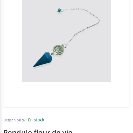
FLASH
OFFRES
COMPARER
LOGIN
/
REGISTER
EN
En stock
Disponibilité :
Pendule fleur de vie