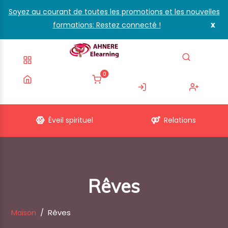
Soyez au courant de toutes les promotions et les nouvelles
Categories
x
formations: Restez connecté !
TES
IRITUEL
0
ATIONS
S
Éveil spirituel
Relations
X-ÊTRE
ES
MAUX
Rêves
ÉS AUX
..
Rêves
Maison